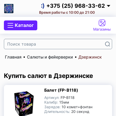
Салют на корпоратив
+375 (25) 968-33-62
Время работы с 10:00 до 21:00
Салюты и фейерверки
+375 (25) 968-33-62
Каталог
Малые салюты
Магазины
+375 (29) 657-10-53
+375 (33) 660-07-57
Средние салюты
Главная
Салюты и фейерверки
Дзержинск
Большие салюты
Супербольшие Салюты
Купить салют в Дзержинске
Мегабольшие салюты
Балет (FP-B118)
Артикул:
FP-B118
Салют на День Рождения
Калибр:
15мм
Зарядов:
10 комет+фонтан
Длительность:
20 секунд
Салют на Свадьбу