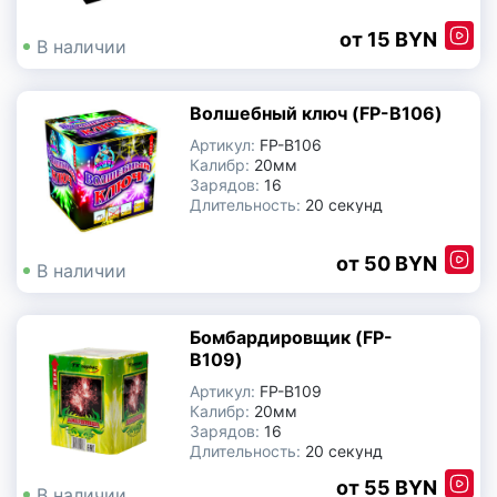
Производитель:
Китай
15 BYN
В наличии
Цветной дым
Волшебный ключ (FP-B106)
Свечи для торта с фейерверком
Артикул:
FP-B106
Калибр:
20мм
Бенгальские огни
Зарядов:
16
Длительность:
20 секунд
Производитель:
Китай
Небесные фонарики
50 BYN
В наличии
Хлопушки
Бомбардировщик (FP-
Фаеры, фальшфейеры
B109)
Артикул:
FP-B109
Калибр:
20мм
Петарды
Зарядов:
16
Длительность:
20 секунд
Производитель:
Китай
Фестивальные шары
55 BYN
В наличии