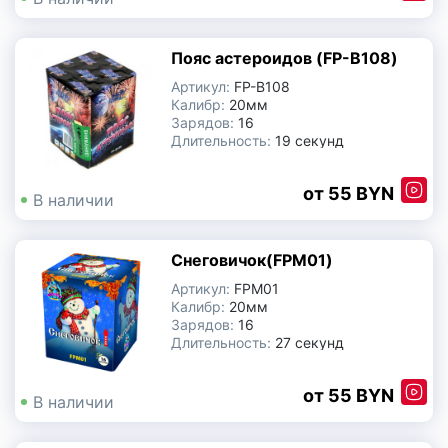
Фонтаны
Пояс астероидов (FP-B108)
Артикул:
FP-B108
Ракеты | Римские свечи | Базуки
Калибр:
20мм
Зарядов:
16
Длительность:
19 секунд
Производитель:
Китай
55 BYN
В наличии
Снеговичок(FPM01)
Артикул:
FPM01
Калибр:
20мм
Зарядов:
16
Длительность:
27 секунд
Производитель:
Китай
55 BYN
В наличии