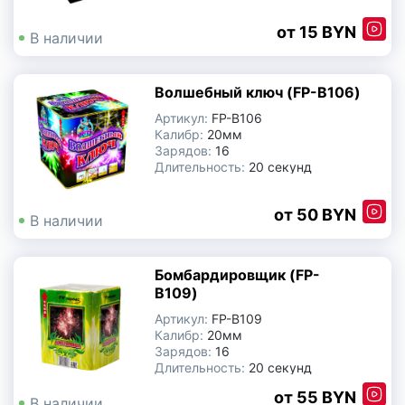
Производитель:
Китай
15 BYN
В наличии
Цветной дым
Волшебный ключ (FP-B106)
Свечи для торта с фейерверком
Артикул:
FP-B106
Калибр:
20мм
Бенгальские огни
Зарядов:
16
Длительность:
20 секунд
Производитель:
Китай
Небесные фонарики
50 BYN
В наличии
Хлопушки
Бомбардировщик (FP-
Фаеры, фальшфейеры
B109)
Артикул:
FP-B109
Калибр:
20мм
Петарды
Зарядов:
16
Длительность:
20 секунд
Производитель:
Китай
Фестивальные шары
55 BYN
В наличии