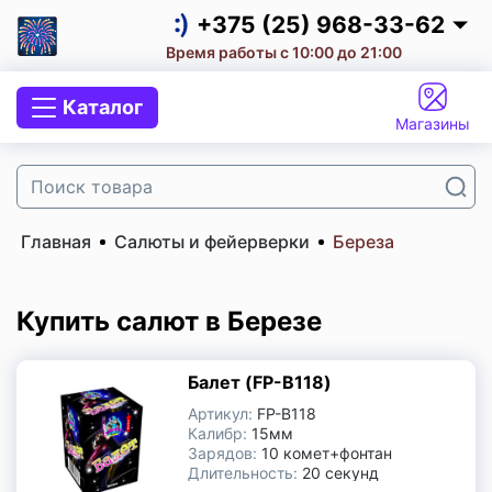
Салют на корпоратив
+375 (25) 968-33-62
Время работы с 10:00 до 21:00
Салюты и фейерверки
+375 (25) 968-33-62
Каталог
Малые салюты
Магазины
+375 (29) 657-10-53
+375 (33) 660-07-57
Средние салюты
Главная
Салюты и фейерверки
Береза
Большие салюты
Супербольшие Салюты
Купить салют в Березе
Мегабольшие салюты
Балет (FP-B118)
Артикул:
FP-B118
Салют на День Рождения
Калибр:
15мм
Зарядов:
10 комет+фонтан
Длительность:
20 секунд
Салют на Свадьбу