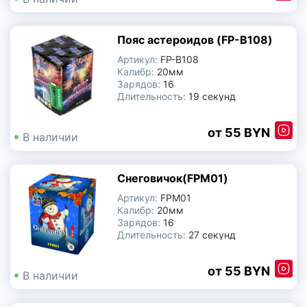
Фонтаны
Пояс астероидов (FP-B108)
Артикул:
FP-B108
Ракеты | Римские свечи | Базуки
Калибр:
20мм
Зарядов:
16
Длительность:
19 секунд
Производитель:
Китай
55 BYN
В наличии
Снеговичок(FPM01)
Артикул:
FPM01
Калибр:
20мм
Зарядов:
16
Длительность:
27 секунд
Производитель:
Китай
55 BYN
В наличии