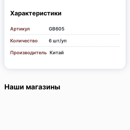
Фонтаны
Характеристики
Ракеты | Римские свечи | Базуки
Артикул
GB605
Количество
6 шт/уп
Производитель
Китай
Наши магазины