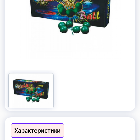
Цветной дым
Свечи для торта с фейерверком
Бенгальские огни
Небесные фонарики
Хлопушки
Фаеры, фальшфейеры
Петарды
Характеристики
Фестивальные шары