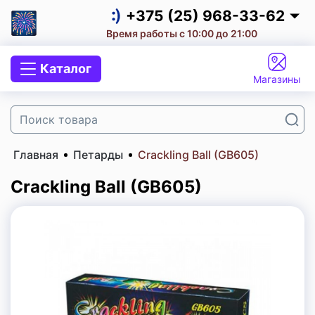
Салют на корпоратив
+375 (25) 968-33-62
Время работы с 10:00 до 21:00
Салюты и фейерверки
+375 (25) 968-33-62
Каталог
Малые салюты
Магазины
+375 (29) 657-10-53
+375 (33) 660-07-57
Средние салюты
Главная
Петарды
Crackling Ball (GB605)
Большие салюты
Crackling Ball (GB605)
Супербольшие Салюты
Мегабольшие салюты
Салют на День Рождения
Салют на Свадьбу